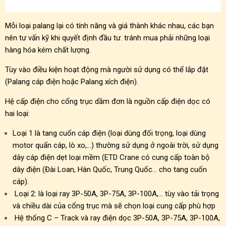
Mỗi loại palang lại có tính năng và giá thành khác nhau, các bạn
nên tư vấn kỹ khi quyết định đầu tư. tránh mua phải những loại
hàng hóa kém chất lượng.
Tùy vào điều kiện hoạt động mà người sử dụng có thể lắp đặt
(Palang cáp điện hoặc Palang xích điện).
Hệ cấp điện cho cổng trục dầm đơn là nguồn cấp điện dọc có
hai loại:
Loại 1 là tang cuốn cáp điện (loại dùng đối trọng, loại dùng
motor quấn cáp, lò xo,…) thường sử dụng ở ngoài trời, sử dụng
dây cáp điện dẹt loại mềm (ETD Crane có cung cấp toàn bộ
dây điện (Đài Loan, Hàn Quốc, Trung Quốc… cho tang cuốn
cáp).
Loại 2: là loại ray 3P-50A, 3P-75A, 3P-100A,… tùy vào tải trọng
và chiều dài của cổng trục mà sẽ chọn loại cung cấp phù hợp
Hệ thống C – Track và ray điện dọc 3P-50A, 3P-75A, 3P-100A,