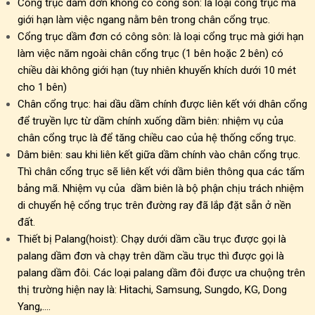
Cổng trục dầm đơn không có công sôn: là loại cổng trục mà
giới hạn làm việc ngang nằm bên trong chân cổng trục.
Cổng trục dầm đơn có công sôn: là loại cổng trục mà giới hạn
làm việc năm ngoài chân cổng trục (1 bên hoặc 2 bên) có
chiều dài không giới hạn (tuy nhiên khuyến khích dưới 10 mét
cho 1 bên)
Chân cổng trục: hai dầu dầm chính được liên kết với dhân cổng
để truyền lực từ dầm chính xuống dầm biên: nhiệm vụ của
chân cổng trục là để tăng chiều cao của hệ thống cổng trục.
Dâm biên: sau khi liên kết giữa dầm chính vào chân cổng trục.
Thì chân cổng trục sẽ liên kết với dầm biên thông qua các tấm
bảng mã. Nhiệm vụ của dầm biên là bộ phận chịu trách nhiệm
di chuyển hệ cổng trục trên đường ray đã lắp đặt sẵn ở nền
đất.
Thiết bị Palang(hoist): Chạy dưới dầm cầu trục được gọi là
palang dầm đơn và chạy trên dầm cầu trục thì được gọi là
palang dầm đôi. Các loại palang dầm đôi được ưa chuộng trên
thị trường hiện nay là: Hitachi, Samsung, Sungdo, KG, Dong
Yang,….