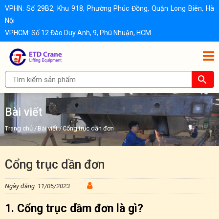
VPHN: Số 29B2, Khu 918, Phường Phúc Đồng, Quận Long Biên, Hà
Nội
VPHCM: Số 12 Đào Duy Anh, 9, Phú Nhuận, HCM.
Bài viết
Trang chủ
/
Bài viết
/
Cổng trục dần đơn
Cổng trục dần đơn
Ngày đăng: 11/05/2023
1. Cổng trục dầm đơn là gì?