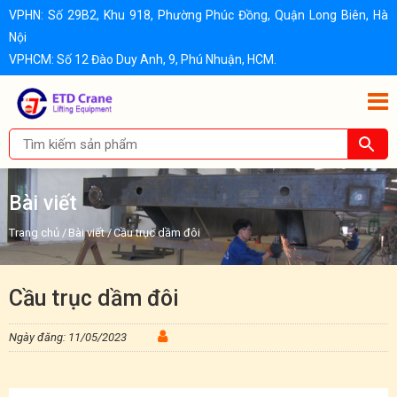
VPHN: Số 29B2, Khu 918, Phường Phúc Đồng, Quận Long Biên, Hà
Nội
VPHCM: Số 12 Đào Duy Anh, 9, Phú Nhuận, HCM.
Bài viết
Trang chủ
/
Bài viết
/
Cầu trục dầm đôi
Cầu trục dầm đôi
Ngày đăng: 11/05/2023