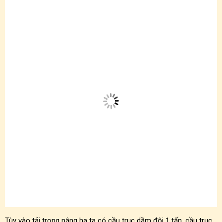
Tùy vào tải trọng nâng hạ ta có cầu trục dầm đôi 1 tấn, cầu trục