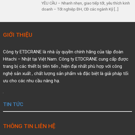
YÊU CẦU – Nhanh nhẹn, giao tiếp tốt, yêu thích kinh
doanh – Tốt nghiệp ĐH, CĐ các ngành Kỹ […]
GIỚI THIỆU
Công ty ETDCRANE là nhà ủy quyền
chính hãng của tập đoàn
Hitachi – Nhật tại Việt Nam.
Công ty ETDCRANE cung cấp được
trang bị các thiết bị tiên tiến ,
hiện đại nhất phù hợp với công
nghệ sản xuất , chất
lượng sản phẩm và đặc biệt là giải pháp tối
ưu cho các nhu cầu nâng hạ.
TIN TỨC
THÔNG TIN LIÊN HỆ