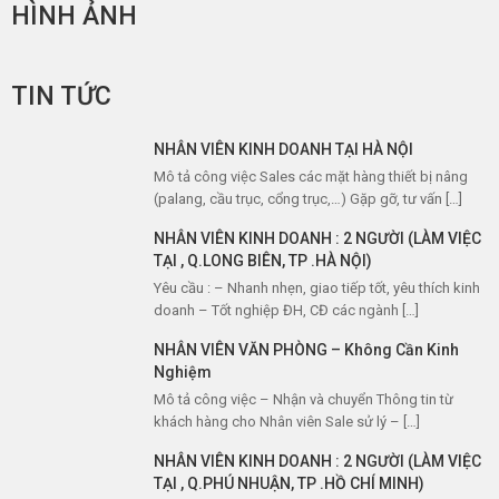
HÌNH ẢNH
TIN TỨC
NHÂN VIÊN KINH DOANH TẠI HÀ NỘI
Mô tả công việc Sales các mặt hàng thiết bị nâng
(palang, cầu trục, cổng trục,…) Gặp gỡ, tư vấn […]
NHÂN VIÊN KINH DOANH : 2 NGƯỜI (LÀM VIỆC
TẠI , Q.LONG BIÊN, TP .HÀ NỘI)
Yêu cầu : – Nhanh nhẹn, giao tiếp tốt, yêu thích kinh
doanh – Tốt nghiệp ĐH, CĐ các ngành […]
NHÂN VIÊN VĂN PHÒNG – Không Cần Kinh
Nghiệm
Mô tả công việc – Nhận và chuyển Thông tin từ
khách hàng cho Nhân viên Sale sử lý – […]
NHÂN VIÊN KINH DOANH : 2 NGƯỜI (LÀM VIỆC
TẠI , Q.PHÚ NHUẬN, TP .HỒ CHÍ MINH)