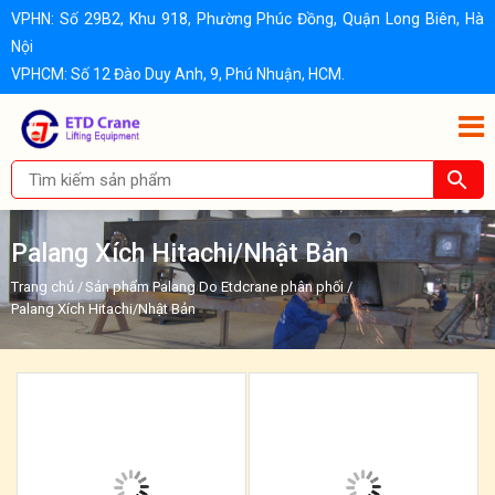
VPHN: Số 29B2, Khu 918, Phường Phúc Đồng, Quận Long Biên, Hà
Nội
VPHCM: Số 12 Đào Duy Anh, 9, Phú Nhuận, HCM.
Palang Xích Hitachi/Nhật Bản
Trang chủ
/
Sản phẩm Palang Do Etdcrane phân phối
/
Palang Xích Hitachi/Nhật Bản