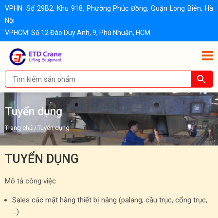
VPHN: Số 29B2, Khu 918, Phường Phúc Đồng, Quận Long Biên, Hà
Nội
VPHCM: Số 12 Đào Duy Anh, 9, Phú Nhuận, HCM.
Tuyển dụng
Trang chủ
/
Tuyển dụng
TUYỂN DỤNG
Mô tả công việc
Sales các mặt hàng thiết bị nâng (palang, cầu trục, cổng trục,
…)