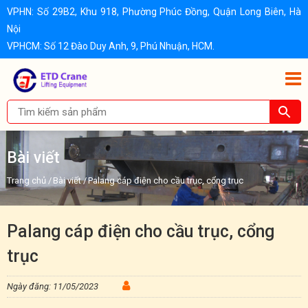
VPHN: Số 29B2, Khu 918, Phường Phúc Đồng, Quận Long Biên, Hà
Nội
VPHCM: Số 12 Đào Duy Anh, 9, Phú Nhuận, HCM.
Bài viết
Trang chủ
/
Bài viết
/
Palang cáp điện cho cầu trục, cổng trục
Palang cáp điện cho cầu trục, cổng
trục
Ngày đăng: 11/05/2023