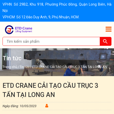
VPHN: Số 29B2, Khu 918, Phường Phúc Đồng, Quận Long Biên, Hà
Nội
VPHCM: Số 12 Đào Duy Anh, 9, Phú Nhuận, HCM.
Tin tức
Trang chủ
/
Tin tức
/
ETD CRANE CẢI TẠO CẦU TRỤC 3 TẤN TẠI LONG AN
ETD CRANE CẢI TẠO CẦU TRỤC 3
TẤN TẠI LONG AN
Ngày đăng: 10/05/2023