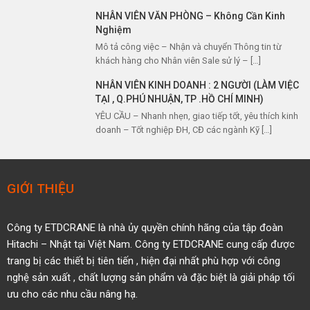
NHÂN VIÊN VĂN PHÒNG – Không Cần Kinh
Nghiệm
Mô tả công việc – Nhận và chuyển Thông tin từ
khách hàng cho Nhân viên Sale sử lý – […]
NHÂN VIÊN KINH DOANH : 2 NGƯỜI (LÀM VIỆC
TẠI , Q.PHÚ NHUẬN, TP .HỒ CHÍ MINH)
YÊU CẦU – Nhanh nhẹn, giao tiếp tốt, yêu thích kinh
doanh – Tốt nghiệp ĐH, CĐ các ngành Kỹ […]
GIỚI THIỆU
Công ty ETDCRANE là nhà ủy quyền
chính hãng của tập đoàn
Hitachi – Nhật tại Việt Nam.
Công ty ETDCRANE cung cấp được
trang bị các thiết bị tiên tiến ,
hiện đại nhất phù hợp với công
nghệ sản xuất , chất
lượng sản phẩm và đặc biệt là giải pháp tối
ưu cho các nhu cầu nâng hạ.