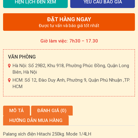
HẸN LỊCH ĐẾN XEM
YÊU CẦU BÁO GIÁ
ĐẶT HÀNG NGAY
Được tư vấn và báo giá tốt nhất
Giờ làm việc: 7h30 – 17.30
VĂN PHÒNG
Hà Nội: Số 29B2, Khu 918, Phường Phúc Đồng, Quận Long
Biên, Hà Nội
HCM: Số 12, Đào Duy Anh, Phường 9, Quận Phú Nhuận ,TP.
HCM
MÔ TẢ
ĐÁNH GIÁ (0)
HƯỚNG DẪN MUA HÀNG
Palang xích điện Hitachi 250kg. Mode 1/4LH