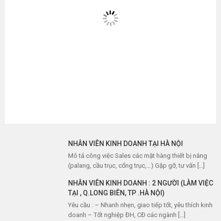
NHÂN VIÊN KINH DOANH TẠI HÀ NỘI
Mô tả công việc Sales các mặt hàng thiết bị nâng
(palang, cầu trục, cổng trục,…) Gặp gỡ, tư vấn […]
NHÂN VIÊN KINH DOANH : 2 NGƯỜI (LÀM VIỆC
TẠI , Q.LONG BIÊN, TP .HÀ NỘI)
Yêu cầu : – Nhanh nhẹn, giao tiếp tốt, yêu thích kinh
doanh – Tốt nghiệp ĐH, CĐ các ngành […]