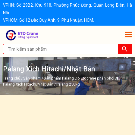
VPHN: Số 29B2, Khu 918, Phường Phúc Đồng, Quận Long Biên, Hà
Nội
VPHCM: Số 12 Đào Duy Anh, 9, Phú Nhuận, HCM.
Palang Xích Hitachi/Nhật Bản
Trang chủ
/
Sản phẩm
/
Sản phẩm Palang Do Etdcrane phân phối
/
Palang Xích Hitachi/Nhật Bản
/
Palang 250kg