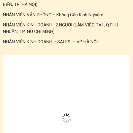
BIÊN, TP .HÀ NỘI)
NHÂN VIÊN VĂN PHÒNG – Không Cần Kinh Nghiệm
NHÂN VIÊN KINH DOANH : 2 NGƯỜI (LÀM VIỆC TẠI , Q.PHÚ
NHUẬN, TP .HỒ CHÍ MINH)
NHÂN VIÊN KINH DOANH – SALES – VP HÀ NỘI